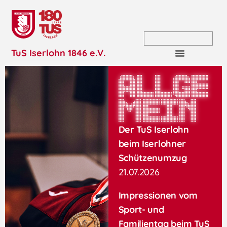
TuS Iserlohn 1846 e.V.
Allge
mein
Der TuS Iserlohn
beim Iserlohner
Schützenumzug
21.07.2026
Impressionen vom
Sport- und
Familientag beim TuS