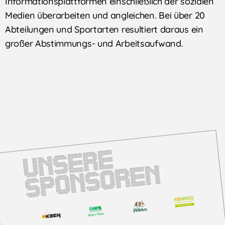
Informationsplattformen einschließlich der sozialen
Medien überarbeiten und angleichen. Bei über 20
Abteilungen und Sportarten resultiert daraus ein
großer Abstimmungs- und Arbeitsaufwand.
U
n
s
e
r
e
S
p
o
n
s
o
r
e
n