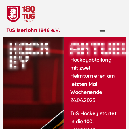
TuS Iserlohn 1846 e.V.
Hock
aktue
ey
Hockeyabteilung
mit zwei
Heimturnieren am
letzten Mai
Wochenende
26.06.2025
TuS Hockey startet
in die 100.