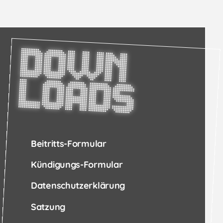
D
o
w
n
o
a
d
l
s
Beitritts-Formular
Kündigungs-Formular
Datenschutzerklärung
Satzung