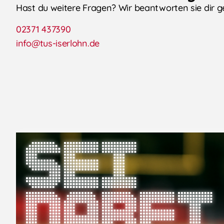
Hast du weitere Fragen? Wir beantworten sie dir g
02371 437390
info@tus-iserlohn.de
Sei
dabei