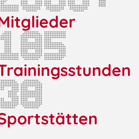
Mitglieder
185
Trainingsstunden
38
Sportstätten