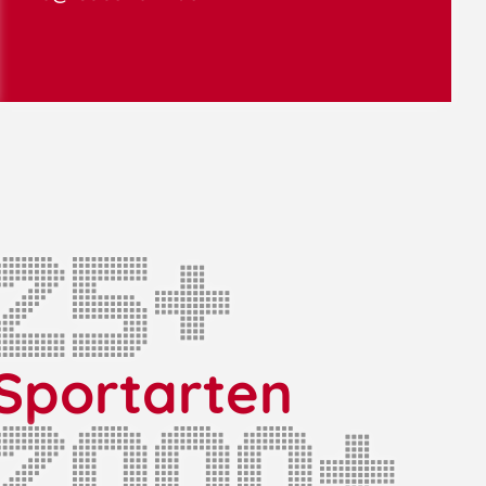
25
+
Sportarten
2000
+