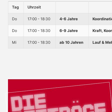
Tag
Uhrzeit
Do
17:00 - 18:30
4-6 Jahre
Koordinati
Do
17:00 - 18:30
6-9 Jahre
Kraft, Koo
Mi
17:00 - 18:30
ab 10 Jahren
Lauf & Me
D
i
e
B
e
i
t
r
ä
g