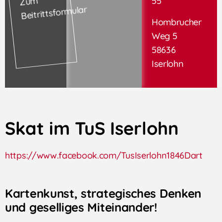
Zum
55
Beitrittsformular
Hombrucher
Weg 5
58636
Iserlohn
Skat im TuS Iserlohn
https://www.facebook.com/TusIserlohn1846Dart
Kartenkunst, strategisches Denken
und geselliges Miteinander!