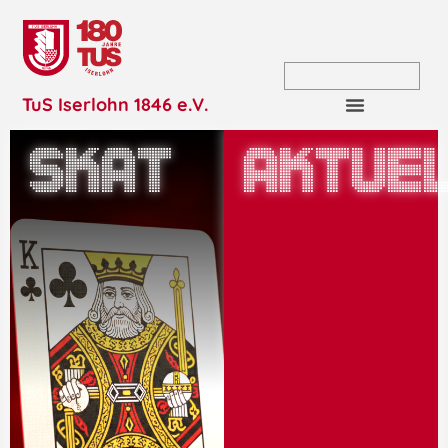
TuS Iserlohn 1846 e.V.
Skat
aktue