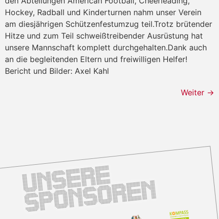
den Abteilungen American Football, Cheerleading,
Hockey, Radball und Kinderturnen nahm unser Verein
am diesjährigen Schützenfestumzug teil.Trotz brütender
Hitze und zum Teil schweißtreibender Ausrüstung hat
unsere Mannschaft komplett durchgehalten.Dank auch
an die begleitenden Eltern und freiwilligen Helfer!
Bericht und Bilder: Axel Kahl
Weiter
→
U
n
s
e
r
e
S
p
o
n
s
o
r
e
n