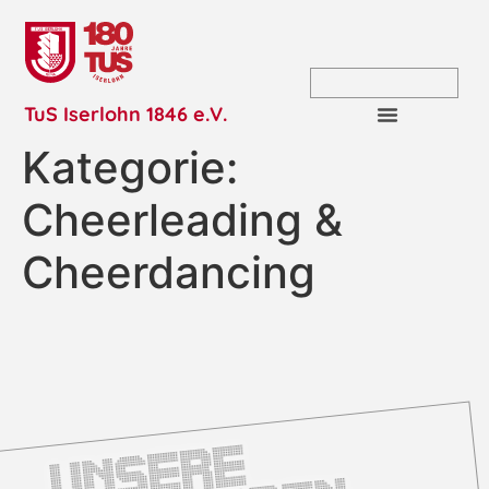
TuS Iserlohn 1846 e.V.
Kategorie:
Cheerleading &
Cheerdancing
U
n
s
e
r
e
S
p
o
n
s
o
r
e