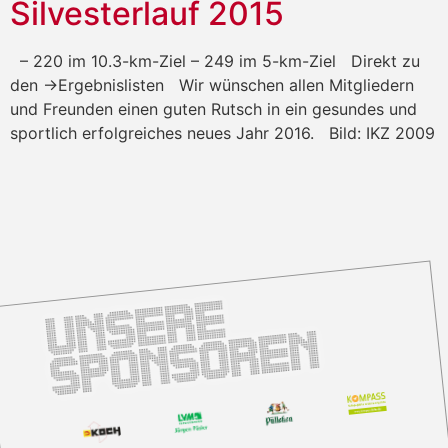
Silvesterlauf 2015
– 220 im 10.3-km-Ziel – 249 im 5-km-Ziel Direkt zu
den ->Ergebnislisten Wir wünschen allen Mitgliedern
und Freunden einen guten Rutsch in ein gesundes und
sportlich erfolgreiches neues Jahr 2016. Bild: IKZ 2009
U
n
s
e
r
e
S
p
o
n
s
o
r
e
n