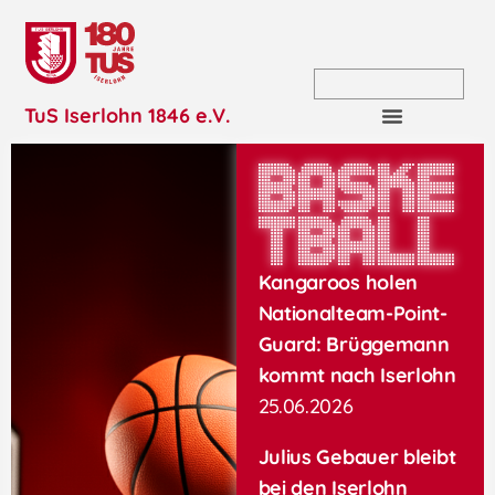
TuS Iserlohn 1846 e.V.
Baske
tball
Kangaroos holen
Nationalteam-Point-
Guard: Brüggemann
kommt nach Iserlohn
25.06.2026
Julius Gebauer bleibt
bei den Iserlohn