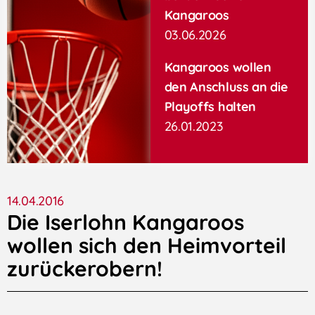
Kangaroos
03.06.2026
Kangaroos wollen
den Anschluss an die
Playoffs halten
26.01.2023
14.04.2016
Die Iserlohn Kangaroos
wollen sich den Heimvorteil
zurückerobern!