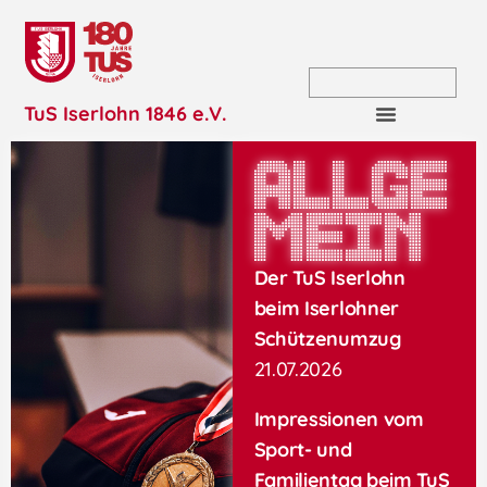
TuS Iserlohn 1846 e.V.
Allge
mein
Der TuS Iserlohn
beim Iserlohner
Schützenumzug
21.07.2026
Impressionen vom
Sport- und
Familientag beim TuS