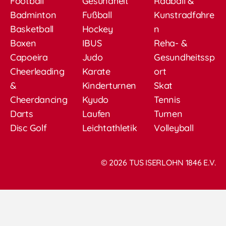
Football
Gesundheit
Radball &
Badminton
Fußball
Kunstradfahre
Basketball
Hockey
n
Boxen
IBUS
Reha- &
Capoeira
Judo
Gesundheitssp
Cheerleading
Karate
ort
&
Kinderturnen
Skat
Cheerdancing
Kyudo
Tennis
Darts
Laufen
Turnen
Disc Golf
Leichtathletik
Volleyball
© 2026 TUS ISERLOHN 1846 E.V.