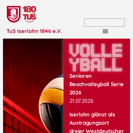
TuS Iserlohn 1846 e.V.
Volle
yball
Senioren
Beachvolleyball Serie
2026
21.07.2026
Iserlohn glänzt als
Austragungsort
dreier Westdeutscher