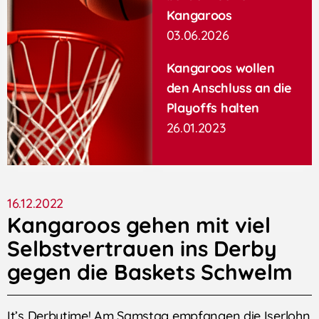
Kangaroos
03.06.2026
Kangaroos wollen
den Anschluss an die
Playoffs halten
26.01.2023
16.12.2022
Kangaroos gehen mit viel
Selbstvertrauen ins Derby
gegen die Baskets Schwelm
It’s Derbytime! Am Samstag empfangen die Iserlohn