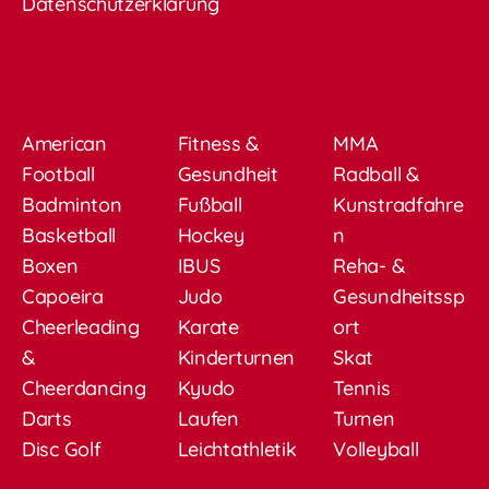
Datenschutzerklärung
American
Fitness &
MMA
Football
Gesundheit
Radball &
Badminton
Fußball
Kunstradfahre
Basketball
Hockey
n
Boxen
IBUS
Reha- &
Capoeira
Judo
Gesundheitssp
Cheerleading
Karate
ort
&
Kinderturnen
Skat
Cheerdancing
Kyudo
Tennis
Darts
Laufen
Turnen
Disc Golf
Leichtathletik
Volleyball