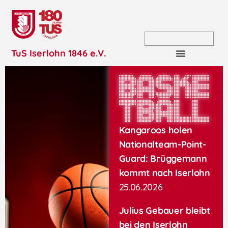
TuS Iserlohn 1846 e.V.
Baske
tball
Kangaroos holen
Nationalteam-Point-
Guard: Brüggemann
kommt nach Iserlohn
25.06.2026
Julius Gebauer bleibt
bei den Iserlohn