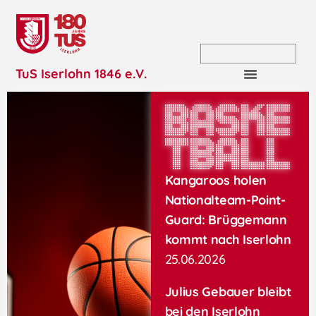
TuS Iserlohn 1846 e.V.
Baske
tball
Kangaroos holen
Nationalteam-Point-
Guard: Brüggemann
kommt nach Iserlohn
25.06.2026
Julius Gebauer bleibt
bei den Iserlohn