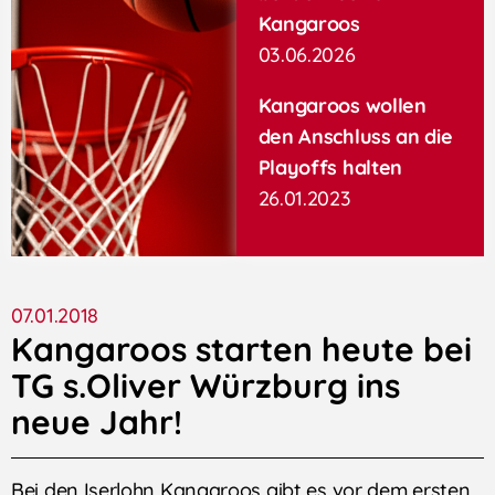
Kangaroos
03.06.2026
Kangaroos wollen
den Anschluss an die
Playoffs halten
26.01.2023
07.01.2018
Kangaroos starten heute bei
TG s.Oliver Würzburg ins
neue Jahr!
Bei den Iserlohn Kangaroos gibt es vor dem ersten