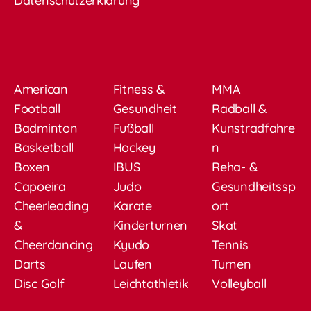
Datenschutzerklärung
American
Fitness &
MMA
Football
Gesundheit
Radball &
Badminton
Fußball
Kunstradfahre
Basketball
Hockey
n
Boxen
IBUS
Reha- &
Capoeira
Judo
Gesundheitssp
Cheerleading
Karate
ort
&
Kinderturnen
Skat
Cheerdancing
Kyudo
Tennis
Darts
Laufen
Turnen
Disc Golf
Leichtathletik
Volleyball