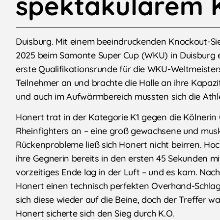
spektakulärem K
Duisburg. Mit einem beeindruckenden Knockout-Sie
2025 beim Samonte Super Cup (WKU) in Duisburg erö
erste Qualifikationsrunde für die WKU-Weltmeisters
Teilnehmer an und brachte die Halle an ihre Kapaz
und auch im Aufwärmbereich mussten sich die Athl
Honert trat in der Kategorie K1 gegen die Kölneri
Rheinfighters an – eine groß gewachsene und musk
Rückenprobleme ließ sich Honert nicht beirren. Ho
ihre Gegnerin bereits in den ersten 45 Sekunden mi
vorzeitiges Ende lag in der Luft – und es kam. Na
Honert einen technisch perfekten Overhand-Schlag
sich diese wieder auf die Beine, doch der Treffer w
Honert sicherte sich den Sieg durch K.O.