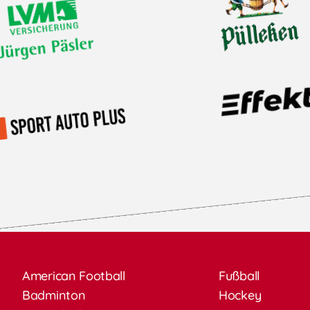
American Football
Fußball
Badminton
Hockey