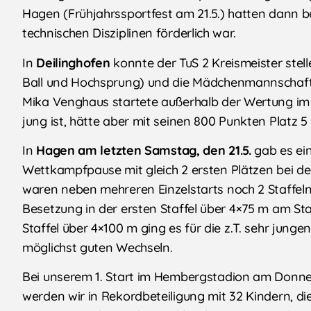
Hagen (Frühjahrssportfest am 21.5.) hatten dann b
technischen Disziplinen förderlich war.
In
Deilinghofen
konnte der TuS 2 Kreismeister stel
Ball und Hochsprung) und die Mädchenmannschaft wu
Mika Venghaus startete außerhalb der Wertung im D
jung ist, hätte aber mit seinen 800 Punkten Platz 5 
In
Hagen am letzten Samstag, den 21.5.
gab es ei
Wettkampfpause mit gleich 2 ersten Plätzen bei den
waren neben mehreren Einzelstarts noch 2 Staffeln 
Besetzung in der ersten Staffel über 4×75 m am Start
Staffel über 4×100 m ging es für die z.T. sehr jun
möglichst guten Wechseln.
Bei unserem 1. Start im Hembergstadion am Donne
werden wir in Rekordbeteiligung mit 32 Kindern, die