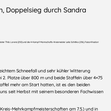
fen, Doppelsieg durch Sandra
ster Thilo Lorenz (250) und die 4-Kampf-Mannschafts-Kreismeister Lelia Schittko (256), Faiza Khadari
ichtem Schneefall und sehr kühler Witterung
i 2. Platze über 800 m und beide Staffeln über 4×75
ffel mehr am Start hatten, ist es den beiden
r uns seit Herbst mit seinem besonderen Fachwissen
(Kreis-Mehrkampfmeisterschaften am 7.5.) und in