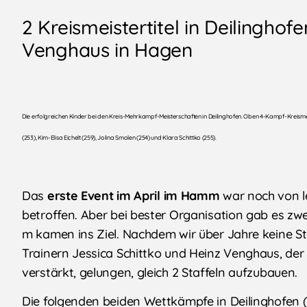
2 Kreismeistertitel in Deilingho
Venghaus in Hagen
Die erfolgreichen Kinder bei den Kreis-Mehrkampf-Meisterschaften in Deilinghofen. Oben 4-Kampf-Kreismei
(253), Kim-Elisa Eichelt (259), Jolina Smolen (254) und Klara Schittko (255).
Das
erste Event im April im Hamm
war noch von le
betroffen. Aber bei bester Organisation gab es zwe
m kamen ins Ziel. Nachdem wir über Jahre keine Sta
Trainern Jessica Schittko und Heinz Venghaus, de
verstärkt, gelungen, gleich 2 Staffeln aufzubauen.
Die folgenden beiden Wettkämpfe in Deilinghofen 