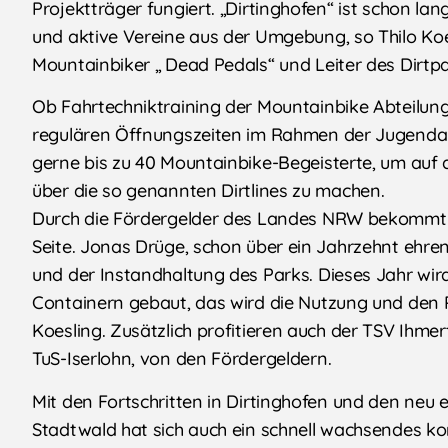
Projektträger fungiert. „Dirtinghofen“ ist schon la
und aktive Vereine aus der Umgebung, so Thilo Koes
Mountainbiker „ Dead Pedals“ und Leiter des Dirtpa
Ob Fahrtechniktraining der Mountainbike Abteilun
regulären Öffnungszeiten im Rahmen der Jugendarb
gerne bis zu 40 Mountainbike-Begeisterte, um au
über die so genannten Dirtlines zu machen.
Durch die Fördergelder des Landes NRW bekommt da
Seite. Jonas Drüge, schon über ein Jahrzehnt ehren
und der Instandhaltung des Parks. Dieses Jahr wir
Containern gebaut, das wird die Nutzung und den P
Koesling. Zusätzlich profitieren auch der TSV Ihme
TuS-Iserlohn, von den Fördergeldern.
Mit den Fortschritten in Dirtinghofen und den neu 
Stadtwald hat sich auch ein schnell wachsendes