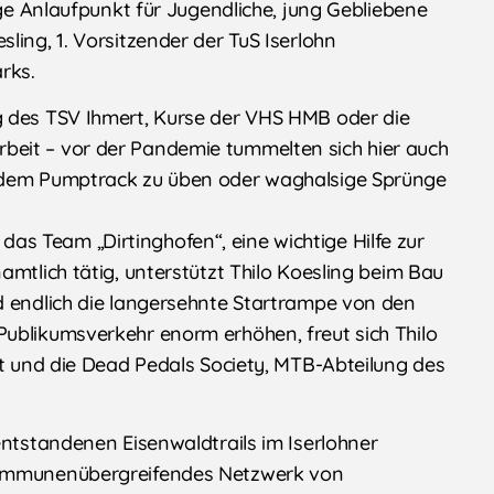
nge Anlaufpunkt für Jugendliche, jung Gebliebene
ling, 1. Vorsitzender der TuS Iserlohn
rks.
g des TSV Ihmert, Kurse der VHS HMB oder die
eit – vor der Pandemie tummelten sich hier auch
f dem Pumptrack zu üben oder waghalsige Sprünge
s Team „Dirtinghofen“, eine wichtige Hilfe zur
amtlich tätig, unterstützt Thilo Koesling beim Bau
d endlich die langersehnte Startrampe von den
ublikumsverkehr enorm erhöhen, freut sich Thilo
rt und die Dead Pedals Society, MTB-Abteilung des
entstandenen Eisenwaldtrails im Iserlohner
 kommunenübergreifendes Netzwerk von