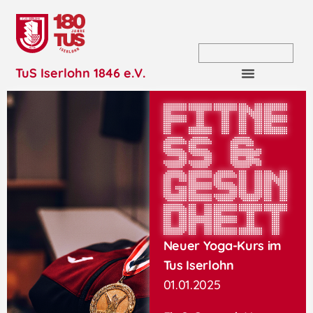
TuS Iserlohn 1846 e.V.
Fitne
ss &
Gesun
dheit
Neuer Yoga-Kurs im
Tus Iserlohn
01.01.2025