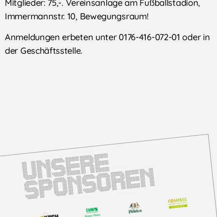
Mitglieder: 75,-. Vereinsanlage am Fußballstadion,
Immermannstr. 10, Bewegungsraum!
Anmeldungen erbeten unter 0176-416-072-01 oder in
der Geschäftsstelle.
U
n
s
e
r
e
S
p
o
n
s
o
r
e
n