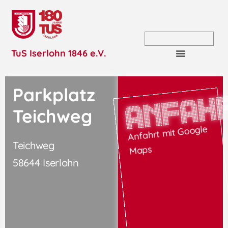
TuS Iserlohn 1846 e.V.
Parkplatz
Anfah
Teichweg
Anfahrt mit Google
Teichweg
Maps
58644 Iserlohn