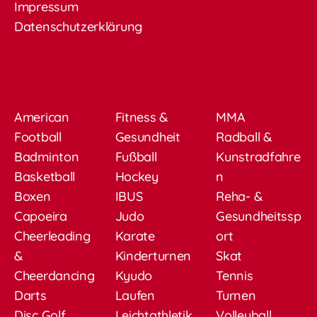
Impressum
Datenschutzerklärung
American
Fitness &
MMA
Football
Gesundheit
Radball &
Badminton
Fußball
Kunstradfahre
Basketball
Hockey
n
Boxen
IBUS
Reha- &
Capoeira
Judo
Gesundheitssp
Cheerleading
Karate
ort
&
Kinderturnen
Skat
Cheerdancing
Kyudo
Tennis
Darts
Laufen
Turnen
Disc Golf
Leichtathletik
Volleyball