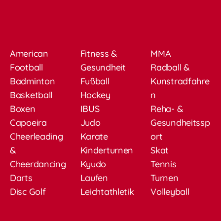
American
Fitness &
MMA
Football
Gesundheit
Radball &
Badminton
Fußball
Kunstradfahre
Basketball
Hockey
n
Boxen
IBUS
Reha- &
Capoeira
Judo
Gesundheitssp
Cheerleading
Karate
ort
&
Kinderturnen
Skat
Cheerdancing
Kyudo
Tennis
Darts
Laufen
Turnen
Disc Golf
Leichtathletik
Volleyball