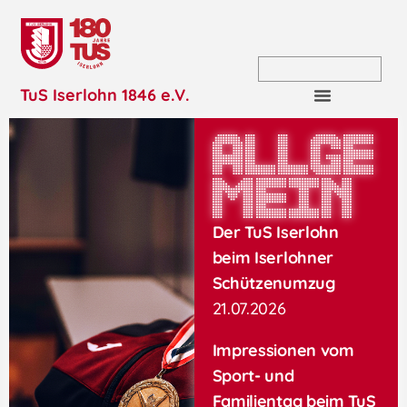
TuS Iserlohn 1846 e.V.
Allge
mein
Der TuS Iserlohn
beim Iserlohner
Schützenumzug
21.07.2026
Impressionen vom
Sport- und
Familientag beim TuS