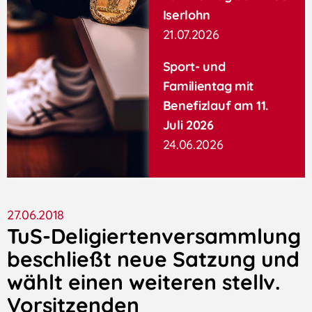
Iserlohn
21.07.2026
Sport- und
Familientag mit
Benefizlauf am 11.
Juli 2026
24.06.2026
27.06.2018
TuS-Deligiertenversammlung
beschließt neue Satzung und
wählt einen weiteren stellv.
Vorsitzenden