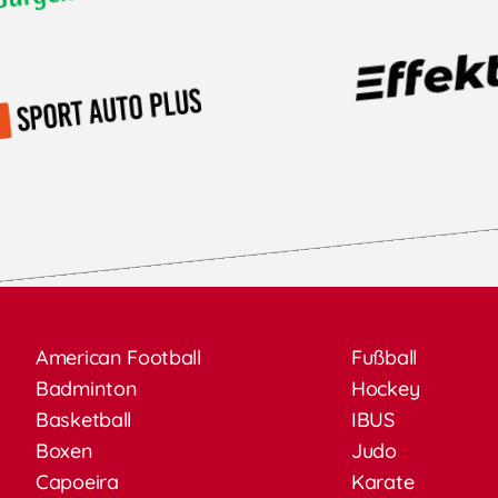
American Football
Fußball
Badminton
Hockey
Basketball
IBUS
Boxen
Judo
Capoeira
Karate