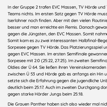
In der Gruppe 2 trafen EVC Massen, TV Hörde und T
Teams nichts. Im ersten Satz gegen TV Hörde musst
Iserlohner noch finden. Aber mit den vielen Routin
besser und man erreichte ein Remis. Danach gewan
gegen die Jüngsten, den EVC Massen. Somit nahmen 
Somit kam es zu zwei interessanten Halbfinal-Beg
Sorpesee gegen TV Hörde. Das Platzierungsspiel um
gegen EVC Massen. Im ersten Semifinale gewanne
Sorpesee mit 2:0 (25:22, 27:25). Im zweiten Semifin
Oldies der Ü 64. Sie ließen ihren Vereinskameraden
zwischen Ü 53 und Hörde gab es anfangs ein Hin u
setzte sich die Erfahrung gegen die jugendliche U
deutlich beim 25:17. Auch im zweiten Durchgang do
gegen starke Hörder Jungs beim 25:18.
Die Grauen Panther haben sich also wieder mal nic